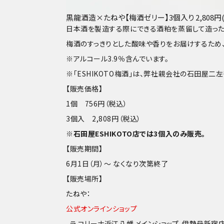
黒龍酒造×たねや【梅酒ゼリー】3個入り 2,808円
日本酒を製造する際にできる酒粕を蒸留して造った焼
梅酒のすっきりとした酸味や香りをお届けするため
※アルコール3.9％含んでいます。
※「ESHIKOTO梅酒」は、弊社親会社の石田屋二左
【販売価格】
1個　756円（税込）
3個入　2,808円（税込）
※石田屋ESHIKOTO店では3個入のみ販売。
【販売期間】
6月1日（月）～ なくなり次第終了
【販売場所】
たねや：
公式オンラインショップ
、ラ コリーナ近江八幡 メインショップ、伊勢丹新