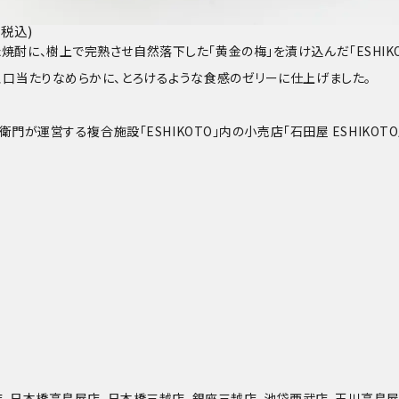
(税込)
酎に、樹上で完熟させ自然落下した「黄金の梅」を漬け込んだ「ESHIKO
、口当たりなめらかに、とろけるような食感のゼリーに仕上げました。
衛門が運営する複合施設「ESHIKOTO」内の小売店「石田屋 ESHIKO
宿店、日本橋高島屋店、日本橋三越店、銀座三越店、池袋西武店、玉川高島