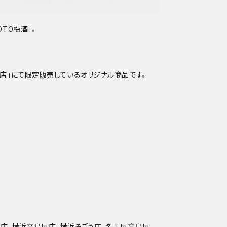
TO梅酒」。
TO店」にて限定販売しているオリジナル商品です。
屋店、横浜高島屋店、横浜そごう店、名古屋高島屋